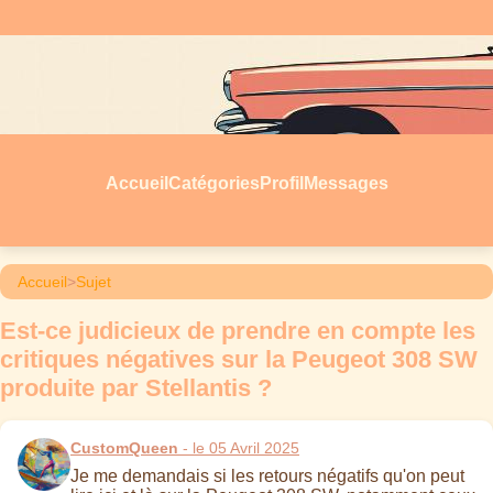
Accueil
Catégories
Profil
Messages
Accueil
>
Sujet
Est-ce judicieux de prendre en compte les
critiques négatives sur la Peugeot 308 SW
produite par Stellantis ?
CustomQueen
- le 05 Avril 2025
Je me demandais si les retours négatifs qu'on peut