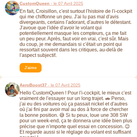
CustomQueen
- le 07 Avril 2025
En fait, Croisillon, c'est surtout l'histoire de l'i-cockpit
qui me chiffonne un peu. J'ai lu pas mal d'avis
divergeants, certains l'adorant, d'autres le détestant.
J'avoue que l'idée d'avoir le volant qui
potentiellement masque les compteurs, ça me fait
un peu peur. Après, faut voir en vrai, c'est sûr. Mais
du coup, je me demandais si c'était un point qui
ressortait souvent dans les critiques, au-delà de
l'aspect subjectif.
J'aime
AeroBoost37
- le 07 Avril 2025
Hello CustomQueen ! Pour l'i-cockpit, le mieux c'est
vraiment de l'essayer sur un long trajet. 🚗 Perso,
j'ai eu des voitures où ça passait nickel et d'autres
où j'ai fini par avoir mal au dos à force de chercher
la bonne position. 😅 Si tu peux, loue une 308 SW
pour un week-end, ça te donnera une idée bien plus
précise que n'importe quel essai en concession. 😉
Et regarde aussi si le réglage du volant est suffisant