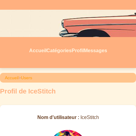
Accueil
Catégories
Profil
Messages
Accueil
>
Users
Profil de IceStitch
Nom d'utilisateur :
IceStitch