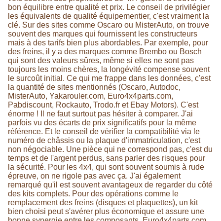
bon équilibre entre qualité et prix. Le conseil de privilégier
les équivalents de qualité équipementier, c'est vraiment la
clé. Sur des sites comme Oscaro ou MisterAuto, on trouve
souvent des marques qui fournissent les constructeurs
mais à des tarifs bien plus abordables. Par exemple, pour
des freins, il y a des marques comme Brembo ou Bosch
qui sont des valeurs sûres, même si elles ne sont pas
toujours les moins chères, la longévité compense souvent
le surcoût initial. Ce qui me frappe dans les données, c'est
la quantité de sites mentionnés (Oscaro, Autodoc,
MisterAuto, Yakarouler.com, Euro4x4parts.com,
Pabdiscount, Rockauto, Trodo.fr et Ebay Motors). C'est
énorme ! Il ne faut surtout pas hésiter à comparer. J'ai
parfois vu des écarts de prix significatifs pour la même
référence. Et le conseil de vérifier la compatibilité via le
numéro de châssis ou la plaque d'immatriculation, c'est
non négociable. Une pièce qui ne correspond pas, c'est du
temps et de l'argent perdus, sans parler des risques pour
la sécurité. Pour les 4x4, qui sont souvent soumis à rude
épreuve, on ne rigole pas avec ça. J'ai également
remarqué qu'il est souvent avantageux de regarder du côté
des kits complets. Pour des opérations comme le
remplacement des freins (disques et plaquettes), un kit
bien choisi peut s'avérer plus économique et assure une
bonne synergie entre les composants. Euro4x4parts.com,