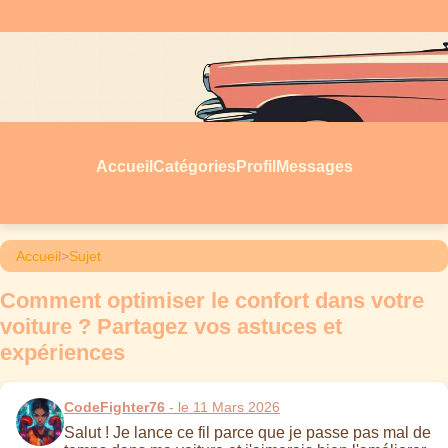
Accueil
Catégories
Profil
Messages
Accueil
>
Sujet
Comment optimiser le confort dans votre
voiture ? Partagez vos astuces et
expériences
CodeFighter76
- le 11 Mars 2026
Salut ! Je lance ce fil parce que je passe pas mal de