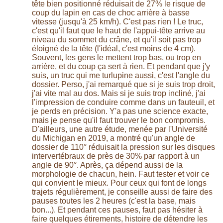
tête bien positionné réduisait de 27% le risque de
coup du lapin en cas de choc arrière à basse
vitesse (jusqu'à 25 km/h). C'est pas rien ! Le truc,
c'est qu'il faut que le haut de l'appui-tête arrive au
niveau du sommet du crâne, et qu'il soit pas trop
éloigné de la tête (l'idéal, c'est moins de 4 cm).
Souvent, les gens le mettent trop bas, ou trop en
arrière, et du coup ça sert à rien. Et pendant que j'y
suis, un truc qui me turlupine aussi, c'est l'angle du
dossier. Perso, j'ai remarqué que si je suis trop droit,
j'ai vite mal au dos. Mais si je suis trop incliné, j'ai
l'impression de conduire comme dans un fauteuil, et
je perds en précision. Y'a pas une science exacte,
mais je pense qu'il faut trouver le bon compromis.
D'ailleurs, une autre étude, menée par l'Université
du Michigan en 2019, a montré qu'un angle de
dossier de 110° réduisait la pression sur les disques
intervertébraux de près de 30% par rapport à un
angle de 90°. Après, ça dépend aussi de la
morphologie de chacun, hein. Faut tester et voir ce
qui convient le mieux. Pour ceux qui font de longs
trajets régulièrement, je conseille aussi de faire des
pauses toutes les 2 heures (c'est la base, mais
bon...). Et pendant ces pauses, faut pas hésiter à
faire quelques étirements, histoire de détendre les