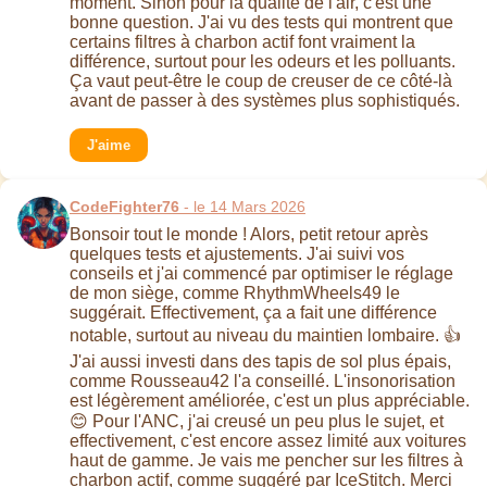
moment. Sinon pour la qualité de l'air, c'est une
bonne question. J'ai vu des tests qui montrent que
certains filtres à charbon actif font vraiment la
différence, surtout pour les odeurs et les polluants.
Ça vaut peut-être le coup de creuser de ce côté-là
avant de passer à des systèmes plus sophistiqués.
J'aime
CodeFighter76
- le 14 Mars 2026
Bonsoir tout le monde ! Alors, petit retour après
quelques tests et ajustements. J'ai suivi vos
conseils et j'ai commencé par optimiser le réglage
de mon siège, comme RhythmWheels49 le
suggérait. Effectivement, ça a fait une différence
notable, surtout au niveau du maintien lombaire. 👍
J'ai aussi investi dans des tapis de sol plus épais,
comme Rousseau42 l'a conseillé. L'insonorisation
est légèrement améliorée, c'est un plus appréciable.
😊 Pour l'ANC, j'ai creusé un peu plus le sujet, et
effectivement, c'est encore assez limité aux voitures
haut de gamme. Je vais me pencher sur les filtres à
charbon actif, comme suggéré par IceStitch. Merci