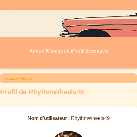
Accueil
Catégories
Profil
Messages
Accueil
>
Users
Profil de RhythmWheels49
Nom d'utilisateur :
RhythmWheels49