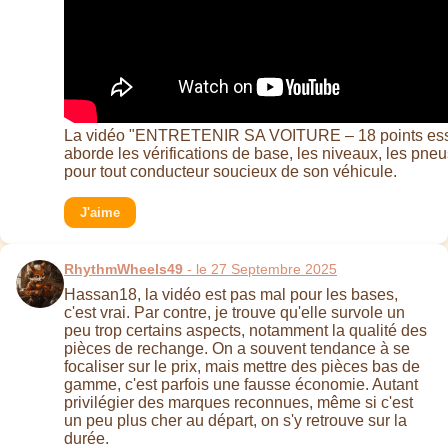
La vidéo "ENTRETENIR SA VOITURE – 18 points essen
aborde les vérifications de base, les niveaux, les pne
pour tout conducteur soucieux de son véhicule.
J'aime
RhythmWheels49
- le 27 Septembre 2025
Hassan18, la vidéo est pas mal pour les bases,
c'est vrai. Par contre, je trouve qu'elle survole un
peu trop certains aspects, notamment la qualité des
pièces de rechange. On a souvent tendance à se
focaliser sur le prix, mais mettre des pièces bas de
gamme, c'est parfois une fausse économie. Autant
privilégier des marques reconnues, même si c'est
un peu plus cher au départ, on s'y retrouve sur la
durée.