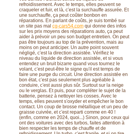
refroidissement. Avec le temps, elles peuvent se
craqueler et fuir, et là, c'est la surchauffe assurée. Et
une surchauffe, ça peut coûter bonbon en
réparations. En parlant de coûts, je suis tombé sur
un site pas mal
cg-cars54.com
qui donne des infos
sur les prix moyens des réparations auto, ça peut
aider à prévoir un peu son budget entretien. On peut
pas être toujours au top de la prévention, mais au
moins on peut anticiper. Un autre point souvent
négligé, c'est la direction assistée. Vérifiez le
niveau du liquide de direction assistée, et si vous
entendez un bruit bizarre quand vous tournez le
volant, c'est peut-être le signe qu'il est temps de
faire une purge du circuit. Une direction assistée en
bon état, c'est pas seulement plus agréable à
conduire, c'est aussi plus sûr. Surtout sur la neige
ou le verglas. Et puis, pour compléter le sujet de la
batterie, pensez à nettoyer les cosses. Avec le
temps, elles peuvent s'oxyder et empêcher le bon
contact. Un coup de brosse métallique et un peu de
graisse cuivrée, et c'est reparti comme en 40 !
(enfin, comme en 2024, quoi...) Sinon, pour ceux qui
ont des voitures avec des turbos, faites attention à
bien respecter les temps de chauffe et de
refroidissement. Un turbo, c'est fragile, et si on tire