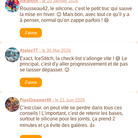
IceStitch
- le 10 Janvier 2026
Rousseau42, le silicone, c'est le petit truc qui sauve
la mise en hiver. 😉 Mais bon, avec tout ce qu'il y a
à penser, normal qu'on zappe parfois ! 😄
J'aime
Atalay77
- le 30 Mai 2026
Exact, IceStitch, la check-list s'allonge vite ! 😅 Le
principal, c'est d'y aller progressivement et de pas
se laisser dépasser. 😉
J'aime
PipeDreamer49
- le 21 Juin 2026
C'est clair, on peut vite se perdre dans tous ces
conseils ! L'important, c'est de retenir les bases,
surtout le silicone pour les joints, ça prend 2
minutes et ça évite des galères. 👍