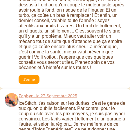
dessus à froid ou qu'on coupe le moteur juste après
avoir roulé à fond, on risque de le flinguer. Et un
turbo, ça coûte un bras à remplacer ! Et enfin, un
dernier conseil, valable toute l'année : soyez
attentifs aux bruits bizarres. Un bruit de frottement,
un cliquetis, un sifflement... C'est souvent le signe
qu'il y a un problème. Mieux vaut aller voir un
mécano tout de suite que d'attendre que ça empire
et que ça coûte encore plus cher. La mécanique,
c'est comme la santé, mieux vaut prévenir que
guérir ! Voili voilou, j'espère que ces quelques
conseils vous seront utiles. Prenez soin de vos
bécanes et à bientôt sur les routes !
J'aime
Zephyr
- le 27 Septembre 2025
IceStitch, t'as raison sur les durites, c'est le genre de
truc qu'on oublie facilement. Par contre, pour le
coup du site avec les prix moyens, je suis pas hyper
convaincu. Les tarifs varient tellement d'un garage à
l'autre, et selon la région... Je me méfierais de ce
genre d'infos "génériques", ça peut donner une