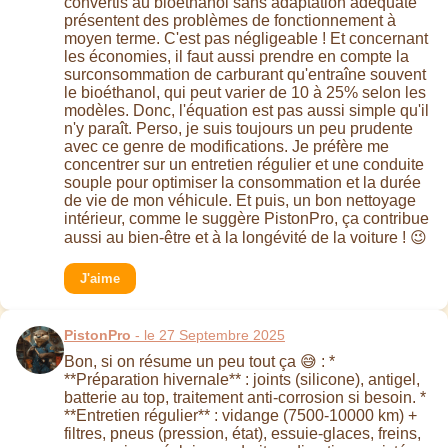
convertis au bioéthanol sans adaptation adéquate
présentent des problèmes de fonctionnement à
moyen terme. C'est pas négligeable ! Et concernant
les économies, il faut aussi prendre en compte la
surconsommation de carburant qu'entraîne souvent
le bioéthanol, qui peut varier de 10 à 25% selon les
modèles. Donc, l'équation est pas aussi simple qu'il
n'y paraît. Perso, je suis toujours un peu prudente
avec ce genre de modifications. Je préfère me
concentrer sur un entretien régulier et une conduite
souple pour optimiser la consommation et la durée
de vie de mon véhicule. Et puis, un bon nettoyage
intérieur, comme le suggère PistonPro, ça contribue
aussi au bien-être et à la longévité de la voiture ! 😉
J'aime
PistonPro
- le 27 Septembre 2025
Bon, si on résume un peu tout ça 😅 : *
**Préparation hivernale** : joints (silicone), antigel,
batterie au top, traitement anti-corrosion si besoin. *
**Entretien régulier** : vidange (7500-10000 km) +
filtres, pneus (pression, état), essuie-glaces, freins,