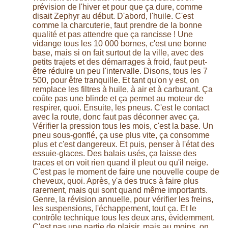
prévision de l'hiver et pour que ça dure, comme
disait Zephyr au début. D'abord, l'huile. C'est
comme la charcuterie, faut prendre de la bonne
qualité et pas attendre que ça rancisse ! Une
vidange tous les 10 000 bornes, c'est une bonne
base, mais si on fait surtout de la ville, avec des
petits trajets et des démarrages à froid, faut peut-
être réduire un peu l'intervalle. Disons, tous les 7
500, pour être tranquille. Et tant qu'on y est, on
remplace les filtres à huile, à air et à carburant. Ça
coûte pas une blinde et ça permet au moteur de
respirer, quoi. Ensuite, les pneus. C'est le contact
avec la route, donc faut pas déconner avec ça.
Vérifier la pression tous les mois, c'est la base. Un
pneu sous-gonflé, ça use plus vite, ça consomme
plus et c'est dangereux. Et puis, penser à l'état des
essuie-glaces. Des balais usés, ça laisse des
traces et on voit rien quand il pleut ou qu'il neige.
C'est pas le moment de faire une nouvelle coupe de
cheveux, quoi. Après, y'a des trucs à faire plus
rarement, mais qui sont quand même importants.
Genre, la révision annuelle, pour vérifier les freins,
les suspensions, l'échappement, tout ça. Et le
contrôle technique tous les deux ans, évidemment.
C'est pas une partie de plaisir, mais au moins, on