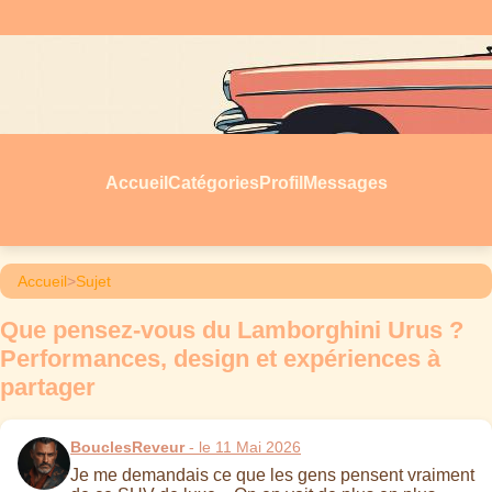
Accueil
Catégories
Profil
Messages
Accueil
>
Sujet
Que pensez-vous du Lamborghini Urus ?
Performances, design et expériences à
partager
BouclesReveur
- le 11 Mai 2026
Je me demandais ce que les gens pensent vraiment