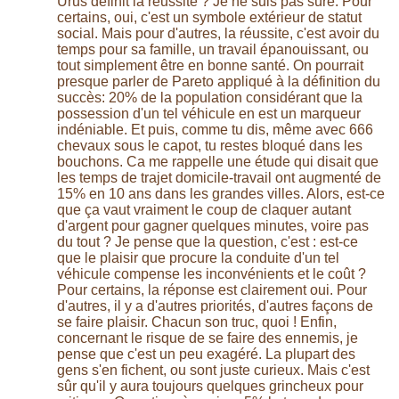
Urus définit la réussite ? Je ne suis pas sûre. Pour
certains, oui, c'est un symbole extérieur de statut
social. Mais pour d'autres, la réussite, c'est avoir du
temps pour sa famille, un travail épanouissant, ou
tout simplement être en bonne santé. On pourrait
presque parler de Pareto appliqué à la définition du
succès: 20% de la population considérant que la
possession d'un tel véhicule en est un marqueur
indéniable. Et puis, comme tu dis, même avec 666
chevaux sous le capot, tu restes bloqué dans les
bouchons. Ca me rappelle une étude qui disait que
les temps de trajet domicile-travail ont augmenté de
15% en 10 ans dans les grandes villes. Alors, est-ce
que ça vaut vraiment le coup de claquer autant
d'argent pour gagner quelques minutes, voire pas
du tout ? Je pense que la question, c'est : est-ce
que le plaisir que procure la conduite d'un tel
véhicule compense les inconvénients et le coût ?
Pour certains, la réponse est clairement oui. Pour
d'autres, il y a d'autres priorités, d'autres façons de
se faire plaisir. Chacun son truc, quoi ! Enfin,
concernant le risque de se faire des ennemis, je
pense que c'est un peu exagéré. La plupart des
gens s'en fichent, ou sont juste curieux. Mais c'est
sûr qu'il y aura toujours quelques grincheux pour