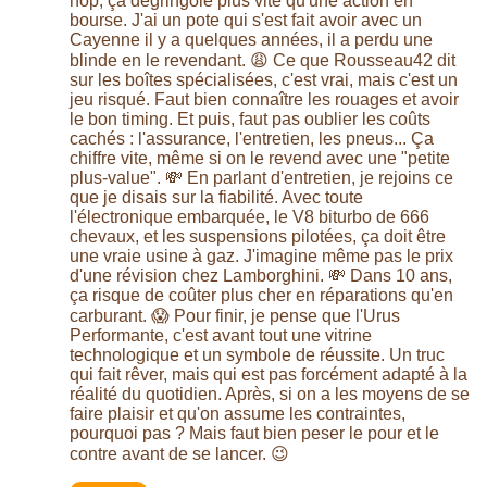
hop, ça dégringole plus vite qu'une action en
bourse. J'ai un pote qui s'est fait avoir avec un
Cayenne il y a quelques années, il a perdu une
blinde en le revendant. 😩 Ce que Rousseau42 dit
sur les boîtes spécialisées, c'est vrai, mais c'est un
jeu risqué. Faut bien connaître les rouages et avoir
le bon timing. Et puis, faut pas oublier les coûts
cachés : l'assurance, l'entretien, les pneus... Ça
chiffre vite, même si on le revend avec une "petite
plus-value". 💸 En parlant d'entretien, je rejoins ce
que je disais sur la fiabilité. Avec toute
l'électronique embarquée, le V8 biturbo de 666
chevaux, et les suspensions pilotées, ça doit être
une vraie usine à gaz. J'imagine même pas le prix
d'une révision chez Lamborghini. 💸 Dans 10 ans,
ça risque de coûter plus cher en réparations qu'en
carburant. 😱 Pour finir, je pense que l'Urus
Performante, c'est avant tout une vitrine
technologique et un symbole de réussite. Un truc
qui fait rêver, mais qui est pas forcément adapté à la
réalité du quotidien. Après, si on a les moyens de se
faire plaisir et qu'on assume les contraintes,
pourquoi pas ? Mais faut bien peser le pour et le
contre avant de se lancer. 😉