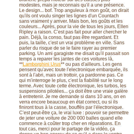
modestes, mais je reconnais qu'il a une présence.
Le design... bof. Trop anguleux à mon goût, on dirait
qu'ils ont voulu singer les lignes d'un Countach
sans vraiment y arriver. Mais bon, les goûts et les
couleurs... Après, pour la vie de tous les jours, Ellen
Ripley a raison. C'est pas fait pour aller chercher le
pain. Déjà, la conso, faut pas être regardant. Et
puis, la taille, c'est un vrai problème en ville. Sans
parler du risque de se le faire rayer au premier
parking. Un ami garagiste me disait qu'il passait son
temps a reparer les jantes de ces voitures là,
**
Lamborghini Urus
** ou pas d'ailleurs. Les gens
pensent qu'avec toute l'electronique embarquée, ils
sont à l'abri, mais un trottoir, ça pardonne pas. Ce
qui m'interroge le plus, c'est la fiabilité sur le long
terme. Avec toute cette électronique, les turbos, les
suspensions pilotées... ça doit être une vraie galère
à entretenir. Je me demande si dans 10 ans, on en
verra encore beaucoup en état correct, ou si ils
finiront tous à la casse, bouffés par l'électronique.
C'est peut-être ça, le vrai luxe : pouvoir se permettre
de jeter une voiture de 200 000 balles quand elle
commence à coûter trop cher en réparations. En
tout cas, merci pour le partage de la vidéo, ça