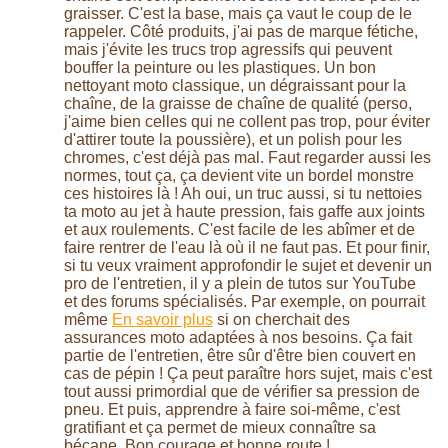
graisser. C'est la base, mais ça vaut le coup de le
rappeler. Côté produits, j'ai pas de marque fétiche,
mais j'évite les trucs trop agressifs qui peuvent
bouffer la peinture ou les plastiques. Un bon
nettoyant moto classique, un dégraissant pour la
chaîne, de la graisse de chaîne de qualité (perso,
j'aime bien celles qui ne collent pas trop, pour éviter
d'attirer toute la poussière), et un polish pour les
chromes, c'est déjà pas mal. Faut regarder aussi les
normes, tout ça, ça devient vite un bordel monstre
ces histoires là ! Ah oui, un truc aussi, si tu nettoies
ta moto au jet à haute pression, fais gaffe aux joints
et aux roulements. C'est facile de les abîmer et de
faire rentrer de l'eau là où il ne faut pas. Et pour finir,
si tu veux vraiment approfondir le sujet et devenir un
pro de l'entretien, il y a plein de tutos sur YouTube
et des forums spécialisés. Par exemple, on pourrait
même
En savoir plus
si on cherchait des
assurances moto adaptées à nos besoins. Ça fait
partie de l'entretien, être sûr d'être bien couvert en
cas de pépin ! Ça peut paraître hors sujet, mais c'est
tout aussi primordial que de vérifier sa pression de
pneu. Et puis, apprendre à faire soi-même, c'est
gratifiant et ça permet de mieux connaître sa
bécane. Bon courage et bonne route !