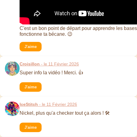
C'est un bon point de départ pour apprendre les bas
fonctionne ta bécane. 😉
J'aime
Croisillon
- le 11 Février 2026
Super info la vidéo ! Merci. 👍
J'aime
IceStitch
- le 11 Février 2026
Nickel, plus qu'a checker tout ça alors ! 🛠️
J'aime