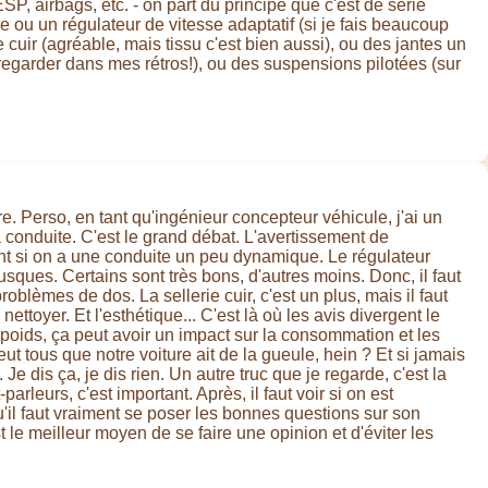
ESP, airbags, etc. - on part du principe que c'est de série
e ou un régulateur de vitesse adaptatif (si je fais beaucoup
ie cuir (agréable, mais tissu c'est bien aussi), ou des jantes un
re regarder dans mes rétros!), ou des suspensions pilotées (sur
e. Perso, en tant qu'ingénieur concepteur véhicule, j'ai un
conduite. C'est le grand débat. L'avertissement de
çant si on a une conduite un peu dynamique. Le régulateur
brusques. Certains sont très bons, d'autres moins. Donc, il faut
roblèmes de dos. La sellerie cuir, c'est un plus, mais il faut
nettoyer. Et l'esthétique... C'est là où les avis divergent le
poids, ça peut avoir un impact sur la consommation et les
eut tous que notre voiture ait de la gueule, hein ? Et si jamais
e dis ça, je dis rien. Un autre truc que je regarde, c'est la
eurs, c'est important. Après, il faut voir si on est
u'il faut vraiment se poser les bonnes questions sur son
st le meilleur moyen de se faire une opinion et d'éviter les