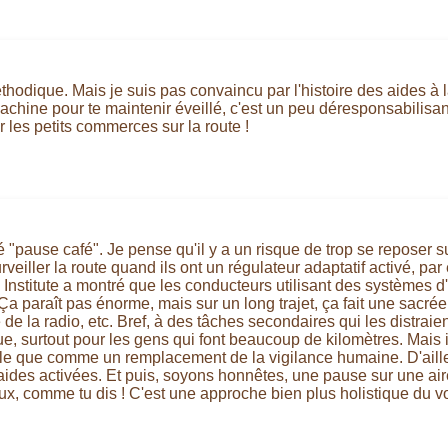
hodique. Mais je suis pas convaincu par l'histoire des aides à l
e machine pour te maintenir éveillé, c'est un peu déresponsabili
er les petits commerces sur la route !
"pause café". Je pense qu'il y a un risque de trop se reposer su
eiller la route quand ils ont un régulateur adaptatif activé, pa
 Institute a montré que les conducteurs utilisant des systèmes 
a paraît pas énorme, mais sur un long trajet, ça fait une sacrée 
me de la radio, etc. Bref, à des tâches secondaires qui les distra
gue, surtout pour les gens qui font beaucoup de kilomètres. Mais 
 que comme un remplacement de la vigilance humaine. D'ailleurs,
des activées. Et puis, soyons honnêtes, une pause sur une aire
caux, comme tu dis ! C'est une approche bien plus holistique du 