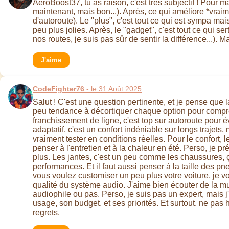
AeroBoost37, tu as raison, c'est très subjectif ! Pour ma
maintenant, mais bon...). Après, ce qui améliore *vraim
d'autoroute). Le "plus", c'est tout ce qui est sympa mais
peu plus jolies. Après, le "gadget", c'est tout ce qui s
nos routes, je suis pas sûr de sentir la différence...).
J'aime
CodeFighter76
- le 31 Août 2025
Salut ! C'est une question pertinente, et je pense que
peu tendance à décortiquer chaque option pour compren
franchissement de ligne, c'est top sur autoroute pour 
adaptatif, c'est un confort indéniable sur longs trajets,
vraiment tester en conditions réelles. Pour le confort, l
penser à l'entretien et à la chaleur en été. Perso, je pré
plus. Les jantes, c'est un peu comme les chaussures, ç
performances. Et il faut aussi penser à la taille des pn
vous voulez customiser un peu plus votre voiture, je vo
qualité du système audio. J'aime bien écouter de la mu
audiophile ou pas. Perso, je suis pas un expert, mais j
usage, son budget, et ses priorités. Et surtout, ne pas h
regrets.