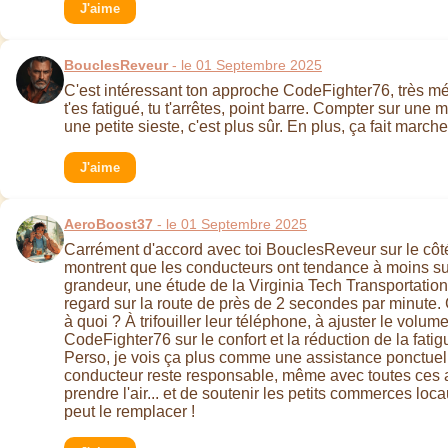
J'aime
BouclesReveur
- le 01 Septembre 2025
C'est intéressant ton approche CodeFighter76, très mét
t'es fatigué, tu t'arrêtes, point barre. Compter sur un
une petite sieste, c'est plus sûr. En plus, ça fait march
J'aime
AeroBoost37
- le 01 Septembre 2025
Carrément d'accord avec toi BouclesReveur sur le côté 
montrent que les conducteurs ont tendance à moins surv
grandeur, une étude de la Virginia Tech Transportation
regard sur la route de près de 2 secondes par minute. Ç
à quoi ? À trifouiller leur téléphone, à ajuster le volu
CodeFighter76 sur le confort et la réduction de la fati
Perso, je vois ça plus comme une assistance ponctuelle
conducteur reste responsable, même avec toutes ces ai
prendre l'air... et de soutenir les petits commerces lo
peut le remplacer !