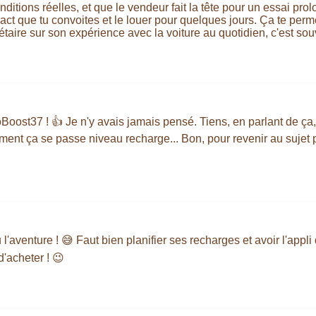
nditions réelles, et que le vendeur fait la tête pour un essai pr
xact que tu convoites et le louer pour quelques jours. Ça te perm
étaire sur son expérience avec la voiture au quotidien, c'est sou
oBoost37 ! 👍 Je n'y avais jamais pensé. Tiens, en parlant de ça,
t ça se passe niveau recharge... Bon, pour revenir au sujet pri
 l'aventure ! 😅 Faut bien planifier ses recharges et avoir l'appl
d'acheter ! 😉