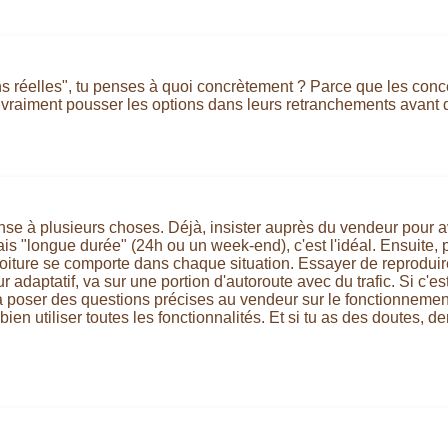
s réelles", tu penses à quoi concrètement ? Parce que les conces
ur vraiment pousser les options dans leurs retranchements avant 
pense à plusieurs choses. Déjà, insister auprès du vendeur pour 
 "longue durée" (24h ou un week-end), c'est l'idéal. Ensuite, p
a voiture se comporte dans chaque situation. Essayer de reproduire
ur adaptatif, va sur une portion d'autoroute avec du trafic. Si c'
 poser des questions précises au vendeur sur le fonctionnement 
bien utiliser toutes les fonctionnalités. Et si tu as des doutes