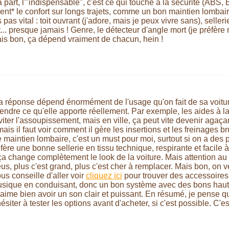
 part, l'"indispensable", c'est ce qui touche à la sécurité (ABS, 
ent* le confort sur longs trajets, comme un bon maintien lombair
 pas vital : toit ouvrant (j'adore, mais je peux vivre sans), seller
ert... presque jamais ! Genre, le détecteur d'angle mort (je préfè
 Mais bon, ça dépend vraiment de chacun, hein !
 la réponse dépend énormément de l'usage qu'on fait de sa voitur
dre ce qu'elle apporte réellement. Par exemple, les aides à la 
éviter l'assoupissement, mais en ville, ça peut vite devenir aga
 mais il faut voir comment il gère les insertions et les freinages 
e maintien lombaire, c'est un must pour moi, surtout si on a des p
fère une bonne sellerie en tissu technique, respirante et facile à 
a change complètement le look de la voiture. Mais attention au 
eus, plus c'est grand, plus c'est cher à remplacer. Mais bon, on v
us conseille d'aller voir
cliquez ici
pour trouver des accessoires. J
sique en conduisant, donc un bon système avec des bons haut-parl
'aime bien avoir un son clair et puissant. En résumé, je pense q
ésiter à tester les options avant d'acheter, si c'est possible. C'e