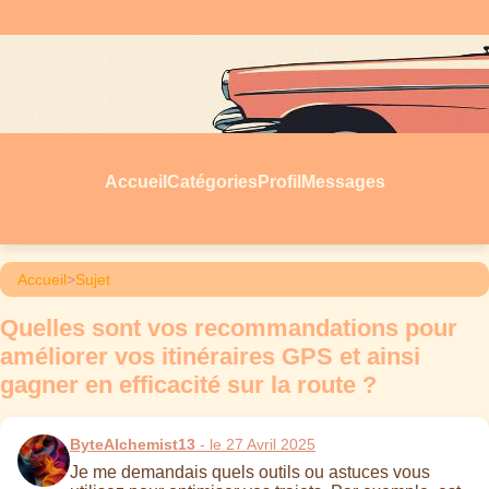
Accueil
Catégories
Profil
Messages
Accueil
>
Sujet
Quelles sont vos recommandations pour
améliorer vos itinéraires GPS et ainsi
gagner en efficacité sur la route ?
ByteAlchemist13
- le 27 Avril 2025
Je me demandais quels outils ou astuces vous