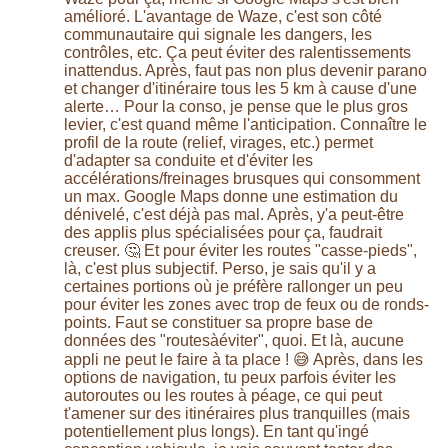
amélioré. L'avantage de Waze, c'est son côté
communautaire qui signale les dangers, les
contrôles, etc. Ça peut éviter des ralentissements
inattendus. Après, faut pas non plus devenir parano
et changer d'itinéraire tous les 5 km à cause d'une
alerte… Pour la conso, je pense que le plus gros
levier, c'est quand même l'anticipation. Connaître le
profil de la route (relief, virages, etc.) permet
d'adapter sa conduite et d'éviter les
accélérations/freinages brusques qui consomment
un max. Google Maps donne une estimation du
dénivelé, c'est déjà pas mal. Après, y'a peut-être
des applis plus spécialisées pour ça, faudrait
creuser. 🤔 Et pour éviter les routes "casse-pieds",
là, c'est plus subjectif. Perso, je sais qu'il y a
certaines portions où je préfère rallonger un peu
pour éviter les zones avec trop de feux ou de ronds-
points. Faut se constituer sa propre base de
données des "routesàéviter", quoi. Et là, aucune
appli ne peut le faire à ta place ! 😅 Après, dans les
options de navigation, tu peux parfois éviter les
autoroutes ou les routes à péage, ce qui peut
t'amener sur des itinéraires plus tranquilles (mais
potentiellement plus longs). En tant qu'ingé