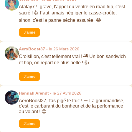
Atalay77, grave, l'appel du ventre en road trip, c'est
sacré ! 👍 Faut jamais négliger le casse-croûte,
sinon, c'est la panne sèche assurée. 😂
J'aime
AeroBoost37
- le 26 Mars 2026
Croisillon, c'est tellement vrai ! 🤣 Un bon sandwich
et hop, on repart de plus belle ! 👍
J'aime
Hannah Arendt
- le 27 Avril 2026
AeroBoost37, t'as pigé le truc ! 🥪 La gourmandise,
c'est le carburant du bonheur et de la performance
au volant ! 😉
J'aime