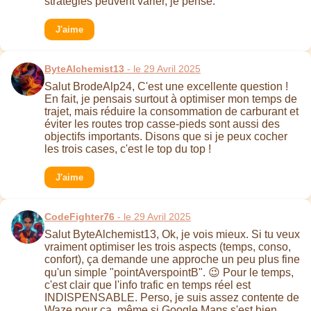
stratégies peuvent varier, je pense.
J'aime
ByteAlchemist13
- le 29 Avril 2025
Salut BrodeAlp24, C'est une excellente question !
En fait, je pensais surtout à optimiser mon temps de
trajet, mais réduire la consommation de carburant et
éviter les routes trop casse-pieds sont aussi des
objectifs importants. Disons que si je peux cocher
les trois cases, c'est le top du top !
J'aime
CodeFighter76
- le 29 Avril 2025
Salut ByteAlchemist13, Ok, je vois mieux. Si tu veux
vraiment optimiser les trois aspects (temps, conso,
confort), ça demande une approche un peu plus fine
qu'un simple "pointAverspointB". 😉 Pour le temps,
c'est clair que l'info trafic en temps réel est
INDISPENSABLE. Perso, je suis assez contente de
Waze pour ça, même si Google Maps s'est bien