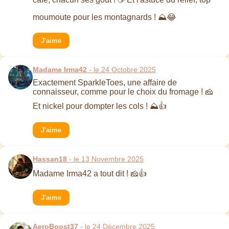
moumoute pour les montagnards ! ⛰️😂
J'aime
Madame Irma42
- le 24 Octobre 2025
Exactement SparkleToes, une affaire de
connaisseur, comme pour le choix du fromage ! 🧀
Et nickel pour dompter les cols ! ⛰️👍
J'aime
Hassan18
- le 13 Novembre 2025
Madame Irma42 a tout dit ! 🧀👍
J'aime
AeroBoost37
- le 24 Décembre 2025