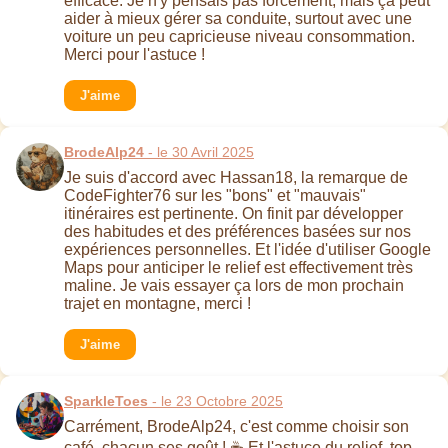
efficace. Je n'y pensais pas forcément, mais ça peut
aider à mieux gérer sa conduite, surtout avec une
voiture un peu capricieuse niveau consommation.
Merci pour l'astuce !
J'aime
BrodeAlp24
- le 30 Avril 2025
Je suis d'accord avec Hassan18, la remarque de
CodeFighter76 sur les "bons" et "mauvais"
itinéraires est pertinente. On finit par développer
des habitudes et des préférences basées sur nos
expériences personnelles. Et l'idée d'utiliser Google
Maps pour anticiper le relief est effectivement très
maline. Je vais essayer ça lors de mon prochain
trajet en montagne, merci !
J'aime
SparkleToes
- le 23 Octobre 2025
Carrément, BrodeAlp24, c'est comme choisir son
café, chacun ses goût ! ☕ Et l'astuce du relief, top