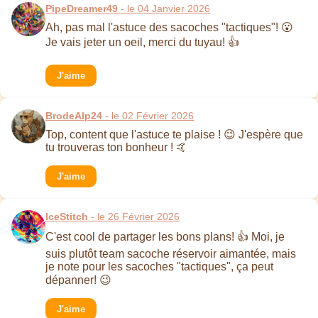
PipeDreamer49
- le 04 Janvier 2026
Ah, pas mal l'astuce des sacoches "tactiques"! 😮
Je vais jeter un oeil, merci du tuyau! 👍
J'aime
BrodeAlp24
- le 02 Février 2026
Top, content que l'astuce te plaise ! 😉 J'espère que
tu trouveras ton bonheur ! 🤙
J'aime
IceStitch
- le 26 Février 2026
C'est cool de partager les bons plans! 👍 Moi, je
suis plutôt team sacoche réservoir aimantée, mais
je note pour les sacoches "tactiques", ça peut
dépanner! 😉
J'aime