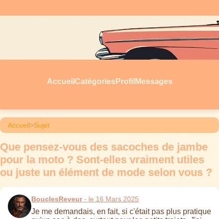
Accueil
Catégories
Profil
Messages
Accueil
>
Sujet
Que pensez-vous des sacoches de jambe
pour la moto ? Sont-elles vraiment utiles
ou juste un élément de mode selon vous ?
BouclesReveur
- le 16 Mars 2025
Je me demandais, en fait, si c'était pas plus pratique